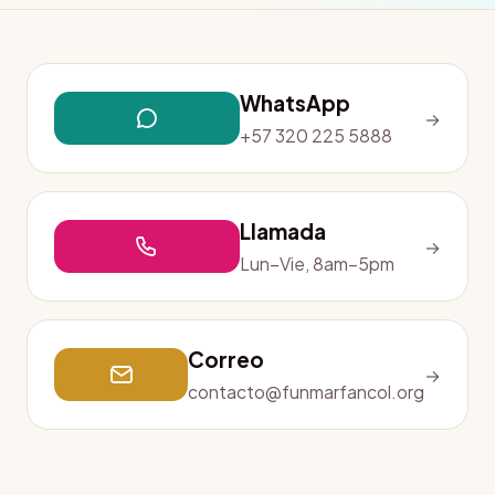
WhatsApp
→
+57 320 225 5888
Llamada
→
Lun–Vie, 8am–5pm
Correo
→
contacto@funmarfancol.org